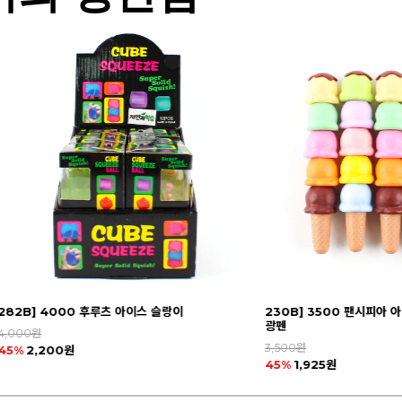
230B] 3500 팬시피아 아이스크림 줄줄이 블록 형
277B] 2500 젤리팝 아
광펜
2,500원
3,500원
45%
1,375원
45%
1,925원