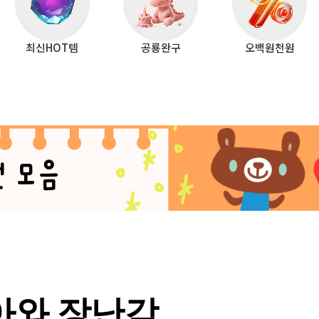
최신HOT템
공룡완구
오백원천원
아와 장난감