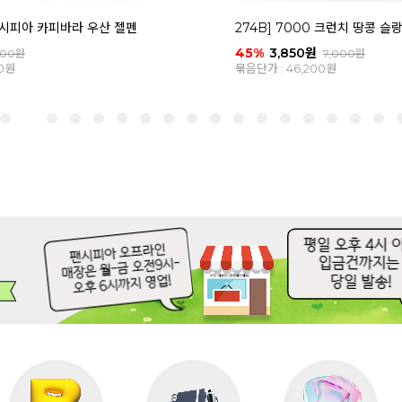
 팬시피아 카피바라 우산 젤펜
274B] 7000 크런치 땅콩 슬
45%
3,850원
700원
7,000원
60원
묶음단가 : 46,200원