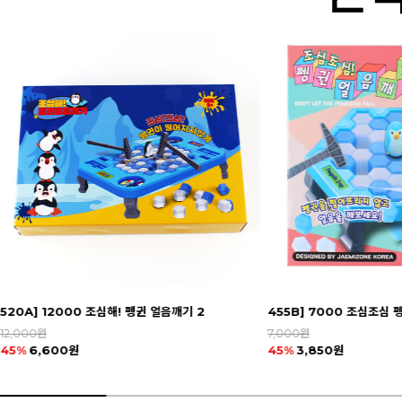
455B] 7000 조심조심 펭귄얼음깨기(중)
275B] 3000 아이스 캔
7,000원
3,000원
45%
3,850원
45%
1,650원