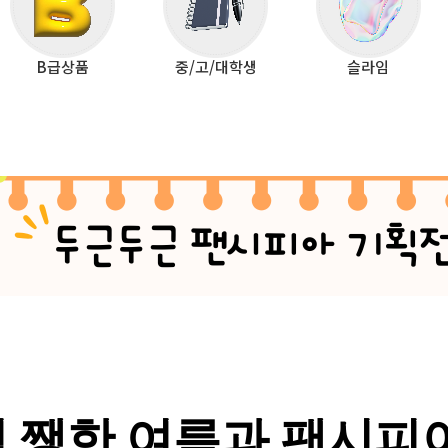
B급상품
중/고/대학생
슬라임
 쨍한 여름과 팬시피