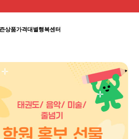
즌상품
가격대별
행복센터