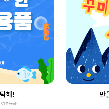
탁해!
만
T 여름용품