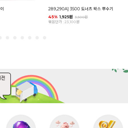
랑이
289,290A] 3500 도너츠 왁스 뿌수기
45%
1,925원
3,500원
묶음단가 : 23,100원