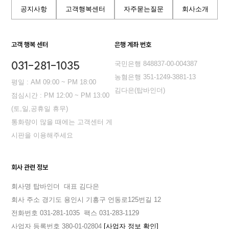
공지사항
고객행복센터
자주묻는질문
회사소개
고객 행복 센터
은행 계좌 번호
031-281-1035
국민은행 848837-00-004387
농혐은행 351-1249-3881-13
평일 : AM 09:00 ~ PM 18:00
김다은(탑바인더)
점심시간 : PM 12:00 ~ PM 13:00
(토,일,공휴일 휴무)
통화량이 많을 때에는 고객센터 게
시판을 이용해주세요
회사 관련 정보
회사명 탑바인더
대표 김다은
회사 주소 경기도 용인시 기흥구 언동로125번길 12
전화번호 031-281-1035
팩스 031-283-1129
사업자 등록번호 380-01-02804
[사업자 정보 확인]