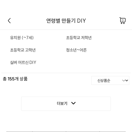
연령별 만들기 DIY
0
유치원 (~7세)
초등학교 저학년
초등학교 고학년
청소년~어른
실버 어르신 DIY
총
155
개 상품
더보기