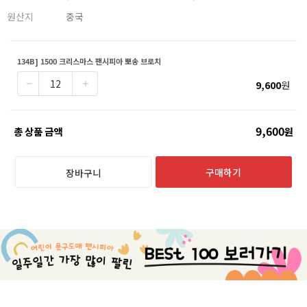
원산지
중국
134B] 1500 크리스마스 팬시피아 뽀송 브로치
9,600
원
9,600
총 상품 금액
원
구매하기
장바구니