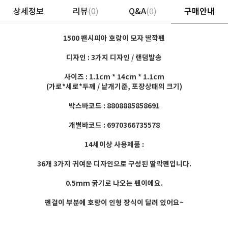
상세정보
리뷰
(0)
Q&A
(0)
구매안내
1500 팬시피아 호랑이 모자 딸깍펜
디자인 : 3가지 디자인 / 랜덤발송
사이즈 : 1.1cm * 14cm * 1.1cm
(가로*세로*두께 / 낱개기준, 포장상태의 크기)
박스바코드 : 8808885858691
개별바코드 : 6970366735578
14세이상 사용제품 :
36개 3가지 귀여운 디자인으로 구성된 딸깍펜입니다.
0.5mm 굵기로 나오는 펜이에요.
펜걸이 부분에 호랑이 인형 장식이 달려 있어요~