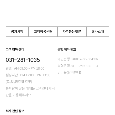
공지사항
고객행복센터
자주묻는질문
회사소개
고객 행복 센터
은행 계좌 번호
031-281-1035
국민은행 848837-00-004387
농혐은행 351-1249-3881-13
평일 : AM 09:00 ~ PM 18:00
김다은(탑바인더)
점심시간 : PM 12:00 ~ PM 13:00
(토,일,공휴일 휴무)
통화량이 많을 때에는 고객센터 게시
판을 이용해주세요
회사 관련 정보