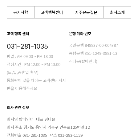
공지사항
고객행복센터
자주묻는질문
회사소개
고객 행복 센터
은행 계좌 번호
031-281-1035
국민은행 848837-00-004387
농혐은행 351-1249-3881-13
평일 : AM 09:00 ~ PM 18:00
김다은(탑바인더)
점심시간 : PM 12:00 ~ PM 13:00
(토,일,공휴일 휴무)
통화량이 많을 때에는 고객센터 게시
판을 이용해주세요
회사 관련 정보
회사명 탑바인더
대표 김다은
회사 주소 경기도 용인시 기흥구 언동로125번길 12
전화번호 031-281-1035
팩스 031-283-1129