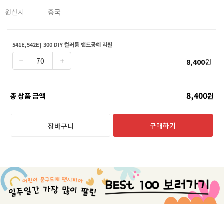
원산지
중국
541E,542E] 300 DIY 컬러룸 밴드공예 리필
8,400
원
8,400
총 상품 금액
원
구매하기
장바구니