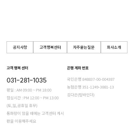
공지사항
고객행복센터
자주묻는질문
회사소개
고객 행복 센터
은행 계좌 번호
031-281-1035
국민은행 848837-00-004387
농혐은행 351-1249-3881-13
평일 : AM 09:00 ~ PM 18:00
김다은(탑바인더)
점심시간 : PM 12:00 ~ PM 13:00
(토,일,공휴일 휴무)
통화량이 많을 때에는 고객센터 게시
판을 이용해주세요