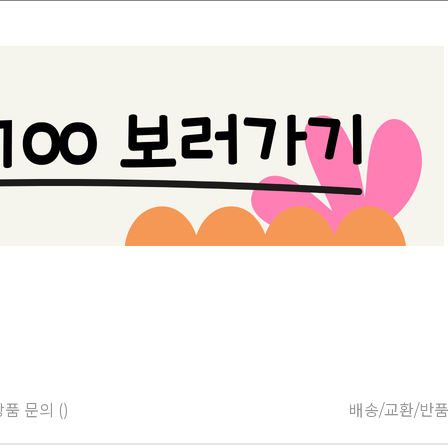
품 문의 ()
배송/교환/반