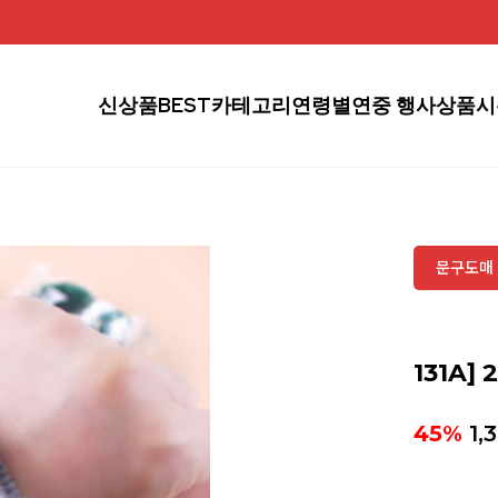
신상품
BEST
카테고리
연령별
연중 행사상품
시
문구도매 
131A]
45%
1,