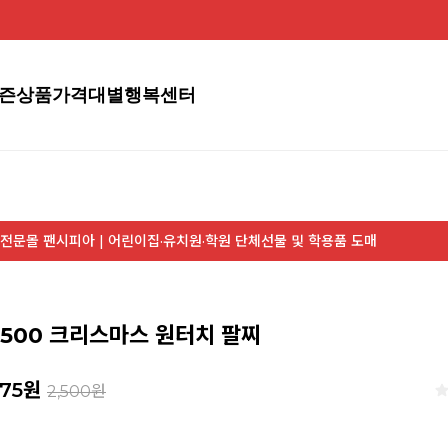
즌상품
가격대별
행복센터
전문몰 팬시피아 | 어린이집·유치원·학원 단체선물 및 학용품 도매
 2500 크리스마스 원터치 팔찌
375
원
2,500원