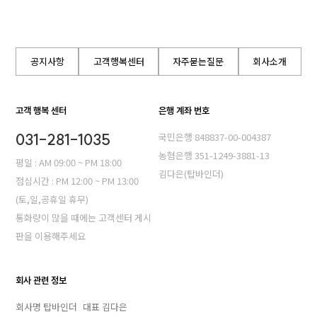
공지사항
고객행복센터
자주묻는질문
회사소개
고객 행복 센터
은행 계좌 번호
031-281-1035
국민은행 848837-00-004387
농혐은행 351-1249-3881-13
평일 : AM 09:00 ~ PM 18:00
김다은(탑바인더)
점심시간 : PM 12:00 ~ PM 13:00
(토,일,공휴일 휴무)
통화량이 많을 때에는 고객센터 게시
판을 이용해주세요
회사 관련 정보
회사명 탑바인더
대표 김다은