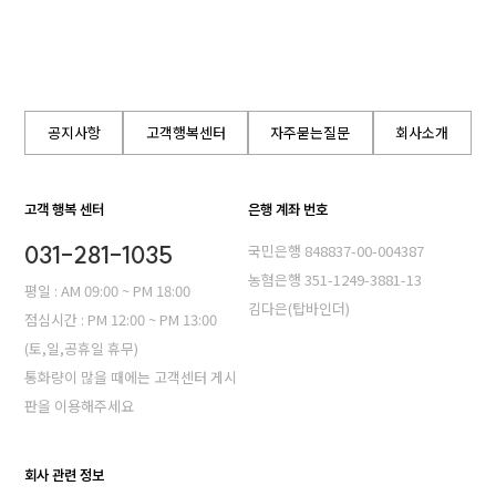
공지사항
고객행복센터
자주묻는질문
회사소개
고객 행복 센터
은행 계좌 번호
031-281-1035
국민은행 848837-00-004387
농혐은행 351-1249-3881-13
평일 : AM 09:00 ~ PM 18:00
김다은(탑바인더)
점심시간 : PM 12:00 ~ PM 13:00
(토,일,공휴일 휴무)
통화량이 많을 때에는 고객센터 게시
판을 이용해주세요
회사 관련 정보