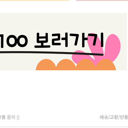
품 문의 ()
배송/교환/반