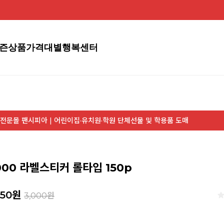
즌상품
가격대별
행복센터
전문몰 팬시피아 | 어린이집·유치원·학원 단체선물 및 학용품 도매
3000 라벨스티커 롤타입 150p
650
원
3,000원