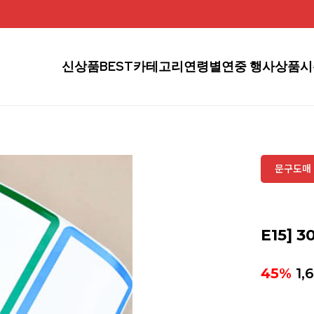
신상품
BEST
카테고리
연령별
연중 행사상품
시
문구도매 
E15] 
45%
1,