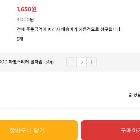
1,650
원
3,000원
전체 주문금액에 따라서 배송비가 차등적으로 청구됩니다.
5개
3000 라벨스티커 롤타입 150p
총 상
장바구니 담기
구매하