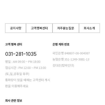
공지사항
고객행복센터
자주묻는질문
회사소개
고객 행복 센터
은행 계좌 번호
031-281-1035
국민은행 848837-00-004387
농혐은행 351-1249-3881-13
평일 : AM 09:00 ~ PM 18:00
김다은(탑바인더)
점심시간 : PM 12:00 ~ PM 13:00
(토,일,공휴일 휴무)
통화량이 많을 때에는 고객센터 게시
판을 이용해주세요
회사 관련 정보