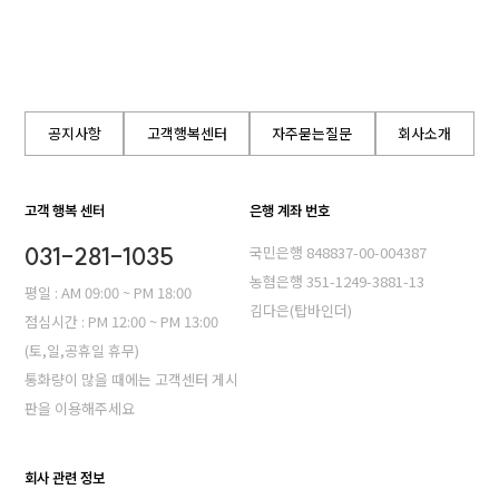
공지사항
고객행복센터
자주묻는질문
회사소개
고객 행복 센터
은행 계좌 번호
031-281-1035
국민은행 848837-00-004387
농혐은행 351-1249-3881-13
평일 : AM 09:00 ~ PM 18:00
김다은(탑바인더)
점심시간 : PM 12:00 ~ PM 13:00
(토,일,공휴일 휴무)
통화량이 많을 때에는 고객센터 게시
판을 이용해주세요
회사 관련 정보