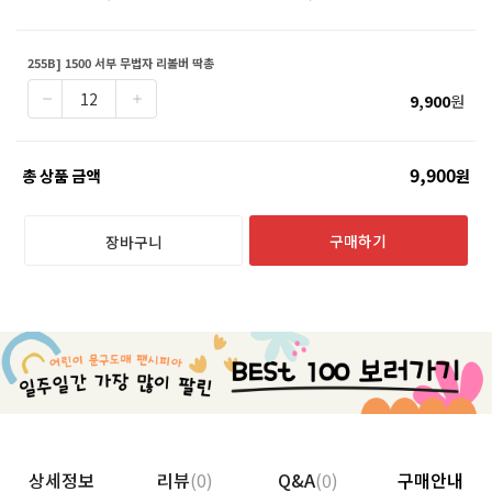
255B] 1500 서부 무법자 리볼버 딱총
9,900
원
9,900
총 상품 금액
원
구매하기
장바구니
상세정보
리뷰
(0)
Q&A
(0)
구매안내