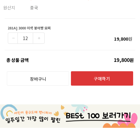
원산지
중국
281A] 3000 이색 붕어빵 모찌
19,800
원
19,800
총 상품 금액
원
구매하기
장바구니