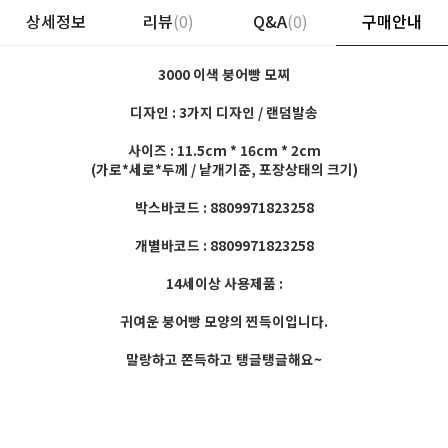
상세정보
리뷰
(0)
Q&A
(0)
구매안내
3000 이색 붕어빵 모찌
디자인 : 3가지 디자인 / 랜덤발송
사이즈 : 11.5cm * 16cm * 2cm
(가로*세로*두께 / 낱개기준, 포장상태의 크기)
박스바코드 : 8809971823258
개별바코드 : 8809971823258
14세이상 사용제품 :
귀여운 붕어빵 모양의 찐득이입니다.
말랑하고 쫀득하고 탱글탱글해요~