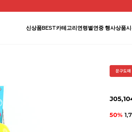
신상품
BEST
카테고리
연령별
연중 행사상품
시
문구도매 
J05,1
50%
1,