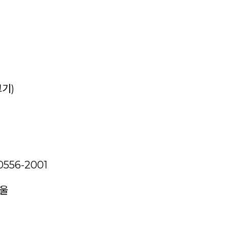
크기)
556-2001
방울