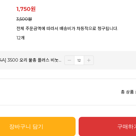
1,750
원
3,500원
전체 주문금액에 따라서 배송비가 차등적으로 청구됩니다.
12개
J05,104A] 3500 오리 물총 플러스 비눗방울
총 상품
장바구니 담기
구매하