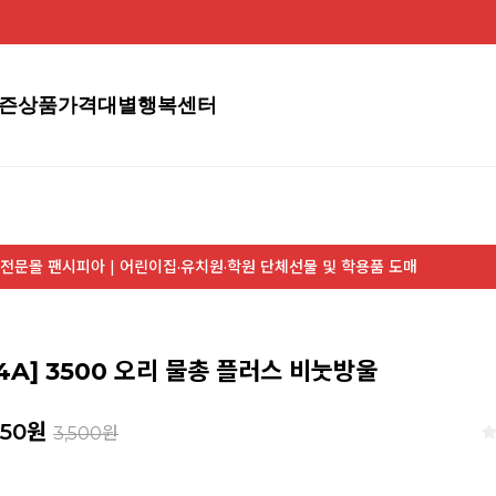
즌상품
가격대별
행복센터
전문몰 팬시피아 | 어린이집·유치원·학원 단체선물 및 학용품 도매
04A] 3500 오리 물총 플러스 비눗방울
750
원
3,500원