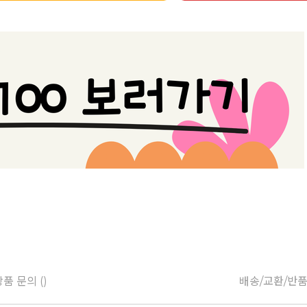
품 문의 ()
배송/교환/반