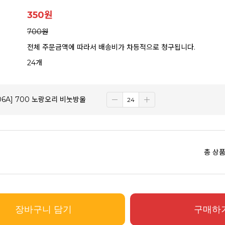
350
원
700원
전체 주문금액에 따라서 배송비가 차등적으로 청구됩니다.
24개
106A] 700 노랑오리 비눗방울
총 상품
장바구니 담기
구매하