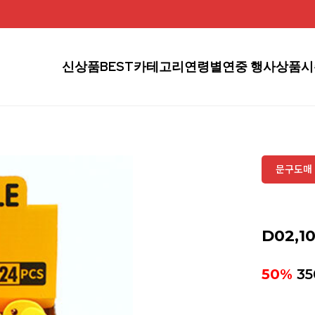
신상품
BEST
카테고리
연령별
연중 행사상품
시
문구도매 
D02,1
50%
35