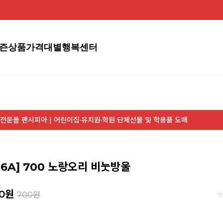
즌상품
가격대별
행복센터
전문몰 팬시피아 | 어린이집·유치원·학원 단체선물 및 학용품 도매
06A] 700 노랑오리 비눗방울
0
원
700원