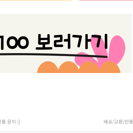
품 문의 ()
배송/교환/반