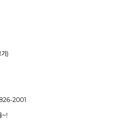
크기)
26-2001
~!