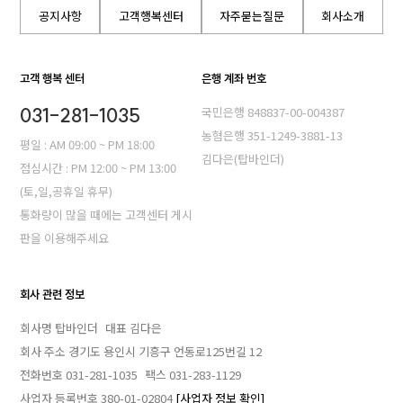
공지사항
고객행복센터
자주묻는질문
회사소개
고객 행복 센터
은행 계좌 번호
031-281-1035
국민은행 848837-00-004387
농혐은행 351-1249-3881-13
평일 : AM 09:00 ~ PM 18:00
김다은(탑바인더)
점심시간 : PM 12:00 ~ PM 13:00
(토,일,공휴일 휴무)
통화량이 많을 때에는 고객센터 게시
판을 이용해주세요
회사 관련 정보
회사명 탑바인더
대표 김다은
회사 주소 경기도 용인시 기흥구 언동로125번길 12
전화번호 031-281-1035
팩스 031-283-1129
사업자 등록번호 380-01-02804
[사업자 정보 확인]