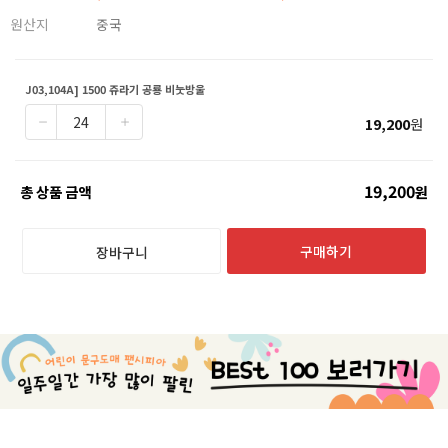
원산지
중국
J03,104A] 1500 쥬라기 공룡 비눗방울
19,200
원
19,200
총 상품 금액
원
구매하기
장바구니