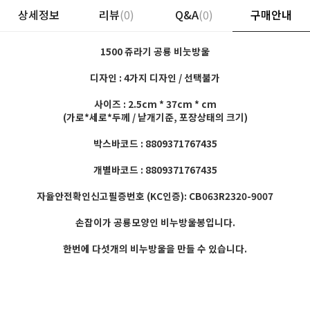
상세정보
리뷰
(0)
Q&A
(0)
구매안내
1500 쥬라기 공룡 비눗방울
디자인 : 4가지 디자인 / 선택불가
사이즈 : 2.5cm * 37cm * cm
(가로*세로*두께 / 낱개기준, 포장상태의 크기)
박스바코드 : 8809371767435
개별바코드 : 8809371767435
자율안전확인신고필증번호 (KC인증): CB063R2320-9007
손잡이가 공룡모양인 비누방울봉입니다.
한번에 다섯개의 비누방울을 만들 수 있습니다.