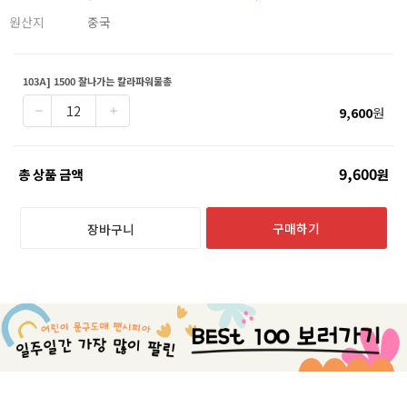
원산지
중국
103A] 1500 잘나가는 칼라파워물총
9,600
원
9,600
총 상품 금액
원
구매하기
장바구니