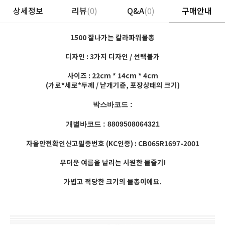
상세정보
리뷰
(0)
Q&A
(0)
구매안내
1500 잘나가는 칼라파워물총
디자인 : 3가지 디자인 / 선택불가
사이즈 : 22cm * 14cm * 4cm
(가로*세로*두께 / 낱개기준, 포장상태의 크기)
박스바코드 :
개별바코드 : 8809508064321
자율안전확인신고필증번호 (KC인증) : CB065R1697-2001
무더운 여름을 날리는 시원한 물줄기!
가볍고 적당한 크기의 물총이에요.