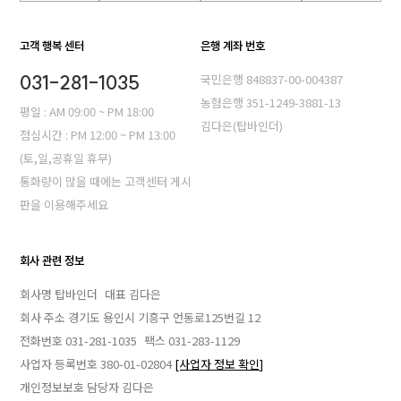
고객 행복 센터
은행 계좌 번호
031-281-1035
국민은행 848837-00-004387
농혐은행 351-1249-3881-13
평일 : AM 09:00 ~ PM 18:00
김다은(탑바인더)
점심시간 : PM 12:00 ~ PM 13:00
(토,일,공휴일 휴무)
통화량이 많을 때에는 고객센터 게시
판을 이용해주세요
회사 관련 정보
회사명 탑바인더
대표 김다은
회사 주소 경기도 용인시 기흥구 언동로125번길 12
전화번호 031-281-1035
팩스 031-283-1129
사업자 등록번호 380-01-02804
[사업자 정보 확인]
개인정보보호 담당자 김다은