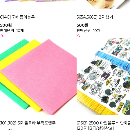
614C] 7매 종이봉투
565A,566E] 2P 행거
500원
500원
판매단위 : 10개
판매단위 : 10개
J01,J02] 3P 울트라 부직포행주
613B] 2500 마린블루스 만
(20P)[B급/설명참고]