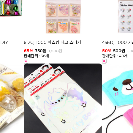
DIY
612C] 1000 마스킹 데코 스티커
458D] 1000
65%
350원
50%
500원
1,000원
1,
판매단위 : 36개
판매단위 : 40개