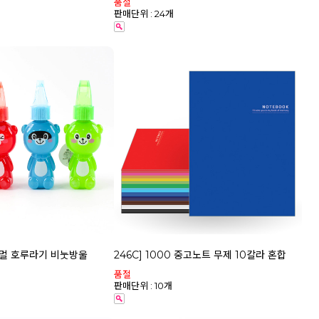
품절
판매단위 : 24개
애니멀 호루라기 비눗방울
246C] 1000 중고노트 무제 10칼라 혼합
품절
판매단위 : 10개