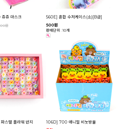
00 쥬쥬 마스크
560E] 혼합 수저케이스(소)[B급]
500원
000원
판매단위 : 10개
아 파스텔 플라워 반지
106D] 700 애니멀 비눗방울