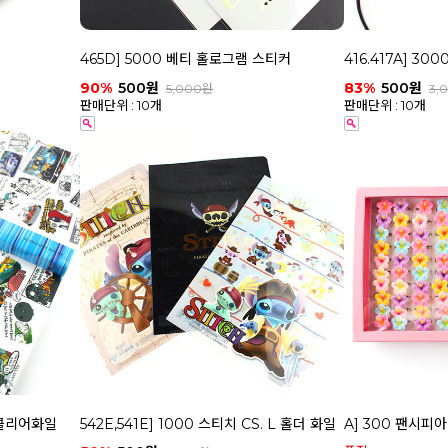
465D] 5000 베티 홀로그램 스티커
416.417A] 30
90%
500원
83%
500원
5,000원
3,
판매단위 : 10개
판매단위 : 10개
화클리어화일
542E,541E] 1000 스티치 CS. L 홀더 화일
A] 300 팬시피