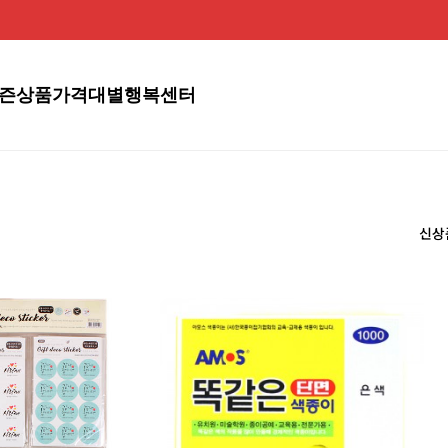
즌상품
가격대별
행복센터