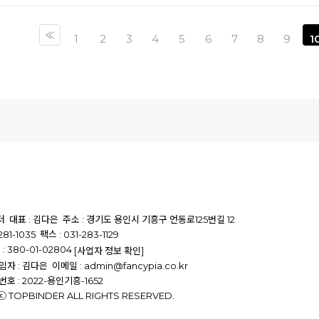
1
2
3
4
5
6
7
8
9
1
더
대표 : 김다은
주소 : 경기도 용인시 기흥구 언동로125번길 12
81-1035
팩스 : 031-283-1129
 380-01-02804
[사업자 정보 확인]
자 : 김다은
이메일 : admin@fancypia.co.kr
 : 2022-용인기흥-1652
ⓒ TOPBINDER ALL RIGHTS RESERVED.