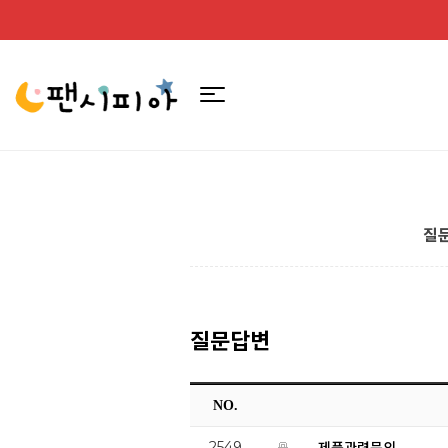
질
질문답변
NO.
2549
제품관련문의