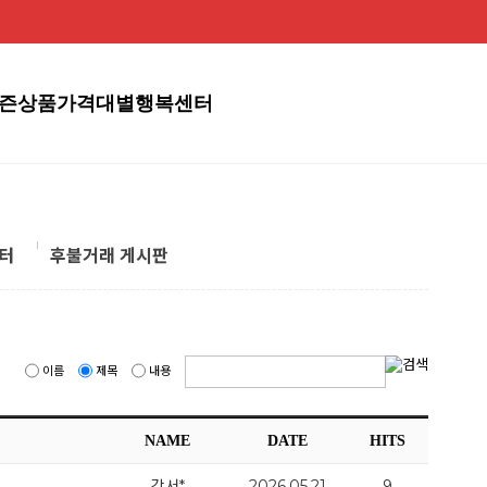
즌상품
가격대별
행복센터
터
후불거래 게시판
이름
제목
내용
NAME
DATE
HITS
강서*
2026.05.21
9