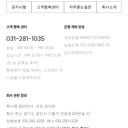
공지사항
고객행복센터
자주묻는질문
회사소개
고객 행복 센터
은행 계좌 번호
031-281-1035
국민은행 848837-00-004387
농혐은행 351-1249-3881-13
평일 : AM 09:00 ~ PM 18:00
김다은(탑바인더)
점심시간 : PM 12:00 ~ PM 13:00
(토,일,공휴일 휴무)
통화량이 많을 때에는 고객센터 게
시판을 이용해주세요
회사 관련 정보
회사명 탑바인더
대표 김다은
회사 주소 경기도 용인시 기흥구 언동로125번길 12
전화번호 031-281-1035
팩스 031-283-1129